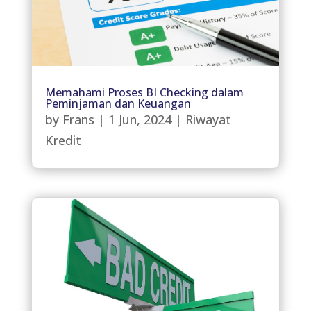
Memahami Proses BI Checking dalam
Peminjaman dan Keuangan
by
Frans
|
1 Jun, 2024
|
Riwayat
Kredit