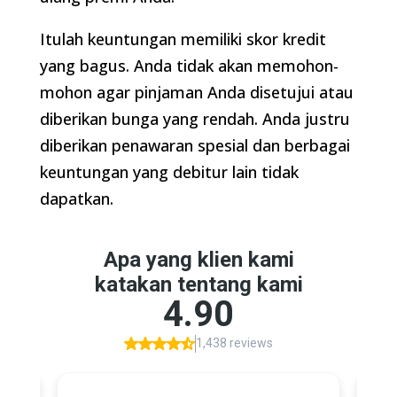
Itulah keuntungan memiliki skor kredit
yang bagus. Anda tidak akan memohon-
mohon agar pinjaman Anda disetujui atau
diberikan bunga yang rendah. Anda justru
diberikan penawaran spesial dan berbagai
keuntungan yang debitur lain tidak
dapatkan.