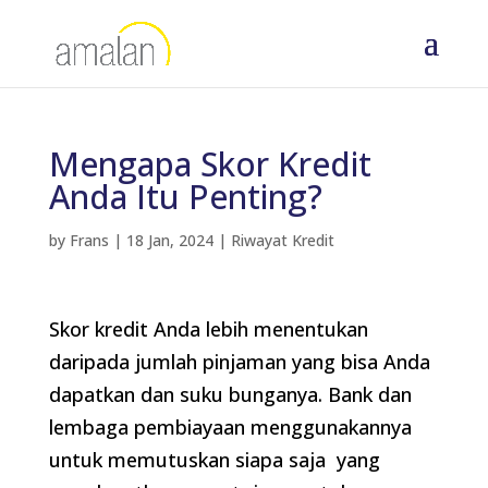
Mengapa Skor Kredit
Anda Itu Penting?
by
Frans
|
18 Jan, 2024
|
Riwayat Kredit
Skor kredit Anda lebih menentukan
daripada jumlah pinjaman yang bisa Anda
dapatkan dan suku bunganya. Bank dan
lembaga pembiayaan menggunakannya
untuk memutuskan siapa saja yang