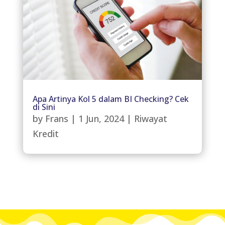
Apa Artinya Kol 5 dalam BI Checking? Cek
di Sini
by
Frans
|
1 Jun, 2024
|
Riwayat
Kredit