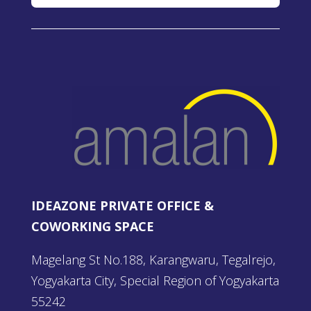
IDEAZONE PRIVATE OFFICE &
COWORKING SPACE
Magelang St No.188, Karangwaru, Tegalrejo,
Yogyakarta City, Special Region of Yogyakarta
55242