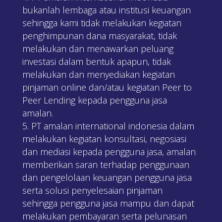
bukanlah lembaga atau institusi keuangan
sehingga kami tidak melakukan kegiatan
penghimpunan dana masyarakat, tidak
melakukan dan menawarkan peluang
investasi dalam bentuk apapun, tidak
melakukan dan menyediakan kegiatan
pinjaman online dan/atau kegiatan Peer to
Peer Lending kepada pengguna jasa
amalan.
PT amalan international indonesia dalam
melakukan kegiatan konsultasi, negosiasi
dan mediasi kepada pengguna jasa, amalan
memberikan saran terhadap penggunaan
dan pengelolaan keuangan pengguna jasa
serta solusi penyelesaian pinjaman
sehingga pengguna jasa mampu dan dapat
melakukan pembayaran serta pelunasan