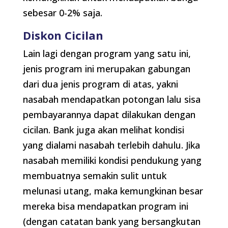
sebesar 0-2% saja.
Diskon Cicilan
Lain lagi dengan program yang satu ini,
jenis program ini merupakan gabungan
dari dua jenis program di atas, yakni
nasabah mendapatkan potongan lalu sisa
pembayarannya dapat dilakukan dengan
cicilan. Bank juga akan melihat kondisi
yang dialami nasabah terlebih dahulu. Jika
nasabah memiliki kondisi pendukung yang
membuatnya semakin sulit untuk
melunasi utang, maka kemungkinan besar
mereka bisa mendapatkan program ini
(dengan catatan bank yang bersangkutan