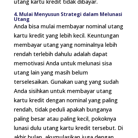
utang kartu kredit tidak dibayar.
4. Mulai Menyusun Strategi dalam Melunasi
Utang
Anda bisa mulai membayar nominal utang
kartu kredit yang lebih kecil. Keuntungan
membayar utang yang nominalnya lebih
rendah terlebih dahulu adalah dapat
memotivasi Anda untuk melunasi sisa
utang lain yang masih belum
terselesaikan. Gunakan uang yang sudah
Anda sisihkan untuk membayar utang
kartu kredit dengan nominal yang paling
rendah, tidak peduli apakah bunganya
paling besar atau paling kecil, pokoknya
lunasi dulu utang kartu kredit tersebut. Di
akhir bulan, akumulasikan juga dengan