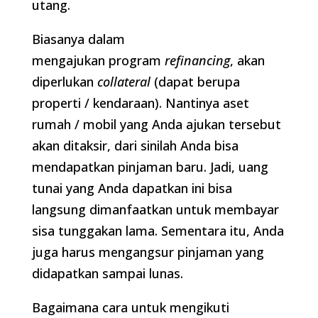
utang.
Biasanya dalam
mengajukan program
refinancing
, akan
diperlukan
collateral
(dapat berupa
properti / kendaraan). Nantinya aset
rumah / mobil yang Anda ajukan tersebut
akan ditaksir, dari sinilah Anda bisa
mendapatkan pinjaman baru. Jadi, uang
tunai yang Anda dapatkan ini bisa
langsung dimanfaatkan untuk membayar
sisa tunggakan lama. Sementara itu, Anda
juga harus mengangsur pinjaman yang
didapatkan sampai lunas.
Bagaimana cara untuk mengikuti