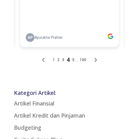
Kategori Artikel:
Artikel Finansial
Artikel Kredit dan Pinjaman
Budgeting