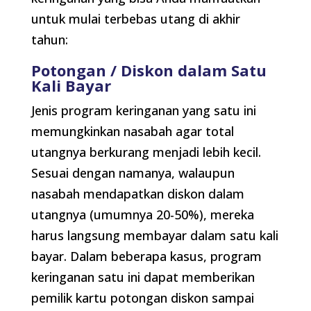
untuk mulai terbebas utang di akhir
tahun:
Potongan / Diskon dalam Satu
Kali Bayar
Jenis program keringanan yang satu ini
memungkinkan nasabah agar total
utangnya berkurang menjadi lebih kecil.
Sesuai dengan namanya, walaupun
nasabah mendapatkan diskon dalam
utangnya (umumnya 20-50%), mereka
harus langsung membayar dalam satu kali
bayar. Dalam beberapa kasus, program
keringanan satu ini dapat memberikan
pemilik kartu potongan diskon sampai