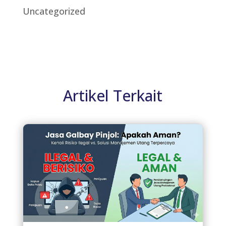
Uncategorized
Artikel Terkait