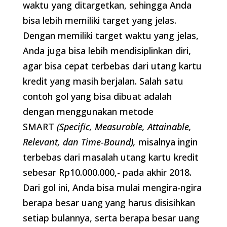
waktu yang ditargetkan, sehingga Anda
bisa lebih memiliki target yang jelas.
Dengan memiliki target waktu yang jelas,
Anda juga bisa lebih mendisiplinkan diri,
agar bisa cepat terbebas dari utang kartu
kredit yang masih berjalan. Salah satu
contoh gol yang bisa dibuat adalah
dengan menggunakan metode
SMART
(Specific, Measurable, Attainable,
Relevant, dan Time-Bound),
misalnya ingin
terbebas dari masalah utang kartu kredit
sebesar Rp10.000.000,- pada akhir 2018.
Dari gol ini, Anda bisa mulai mengira-ngira
berapa besar uang yang harus disisihkan
setiap bulannya, serta berapa besar uang