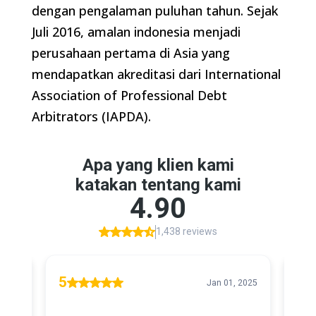
dengan pengalaman puluhan tahun. Sejak
Juli 2016, amalan indonesia menjadi
perusahaan pertama di Asia yang
mendapatkan akreditasi dari International
Association of Professional Debt
Arbitrators (IAPDA).