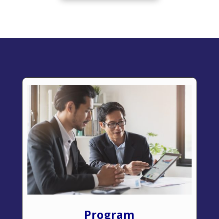
Program