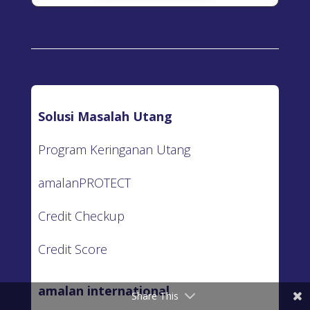
Solusi Masalah Utang
Program Keringanan Utang
amalanPROTECT
Credit Checkup
Credit Score
amalan international
Share This