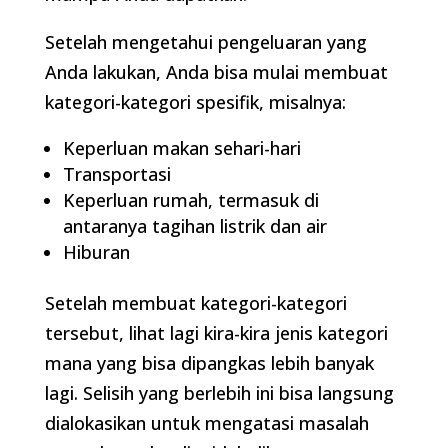
Setelah mengetahui pengeluaran yang
Anda lakukan, Anda bisa mulai membuat
kategori-kategori spesifik, misalnya:
Keperluan makan sehari-hari
Transportasi
Keperluan rumah, termasuk di
antaranya tagihan listrik dan air
Hiburan
Setelah membuat kategori-kategori
tersebut, lihat lagi kira-kira jenis kategori
mana yang bisa dipangkas lebih banyak
lagi. Selisih yang berlebih ini bisa langsung
dialokasikan untuk mengatasi masalah