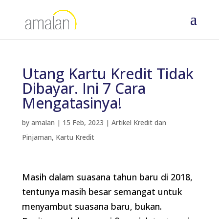
Utang Kartu Kredit Tidak
Dibayar. Ini 7 Cara
Mengatasinya!
by
amalan
|
15 Feb, 2023
|
Artikel Kredit dan
Pinjaman
,
Kartu Kredit
Masih dalam suasana tahun baru di 2018,
tentunya masih besar semangat untuk
menyambut suasana baru, bukan.