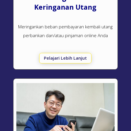
Keringanan Utang
Meringankan beban pembayaran kembali utang
perbankan dan/atau pinjaman online Anda
Pelajari Lebih Lanjut