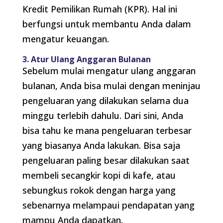
Kredit Pemilikan Rumah (KPR). Hal ini
berfungsi untuk membantu Anda dalam
mengatur keuangan.
3. Atur Ulang Anggaran Bulanan
Sebelum mulai mengatur ulang anggaran
bulanan, Anda bisa mulai dengan meninjau
pengeluaran yang dilakukan selama dua
minggu terlebih dahulu. Dari sini, Anda
bisa tahu ke mana pengeluaran terbesar
yang biasanya Anda lakukan. Bisa saja
pengeluaran paling besar dilakukan saat
membeli secangkir kopi di kafe, atau
sebungkus rokok dengan harga yang
sebenarnya melampaui pendapatan yang
mampu Anda dapatkan.