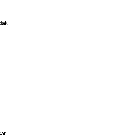
dak
s
ar.