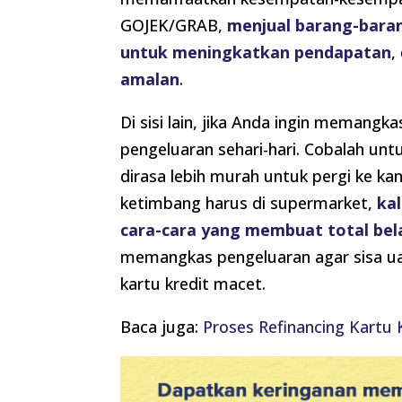
GOJEK/GRAB,
menjual barang-baran
untuk meningkatkan pendapatan
,
amalan
.
Di sisi lain, jika Anda ingin meman
pengeluaran sehari-hari. Cobalah unt
dirasa lebih murah untuk pergi ke kan
ketimbang harus di supermarket,
ka
cara-cara yang membuat total bel
memangkas pengeluaran agar sisa ua
kartu kredit macet.
Baca juga:
Proses Refinancing Kartu 