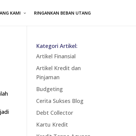
ANG KAMI
RINGANKAN BEBAN UTANG
Kategori Artikel:
Artikel Finansial
Artikel Kredit dan
Pinjaman
Budgeting
alah
Cerita Sukses Blog
jadi
Debt Collector
Kartu Kredit