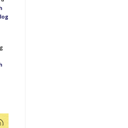
h
log
ng
h