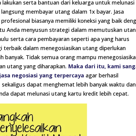
 lakukan serta bantuan dari keluarga untuk melunasi
k langsung membayar utang dalam 1x bayar. Jasa
rofesional biasanya memiliki koneksi yang baik den
u Anda menyusun strategi dalam memutuskan uta
hulu serta cara pembayaran seperti apa yang harus
i terbaik dalam menegosiasikan utang diperlukan
ih banyak. Tidak semua orang mampu menegosiasik
n utang yang diharapkan.
Maka dari itu, kami sang
sa negosiasi yang terpercaya
agar berhasil
 sekaligus dapat menghemat lebih banyak waktu dan
da dapat melunasi utang kartu kredit lebih cepat.