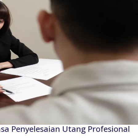
a Penyelesaian Utang Profesional