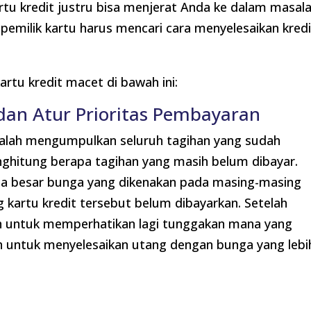
kartu kredit justru bisa menjerat Anda ke dalam masal
 pemilik kartu harus mencari cara menyelesaikan kredi
rtu kredit macet di bawah ini:
dan Atur Prioritas Pembayaran
dalah mengumpulkan seluruh tagihan yang sudah
ghitung berapa tagihan yang masih belum dibayar.
apa besar bunga yang dikenakan pada masing-masing
 kartu kredit tersebut belum dibayarkan. Setelah
h untuk memperhatikan lagi tunggakan mana yang
h untuk menyelesaikan utang dengan bunga yang lebi