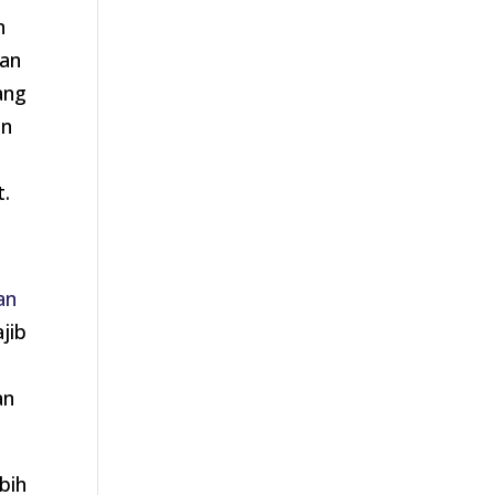
n
kan
ang
an
t.
an
jib
an
bih