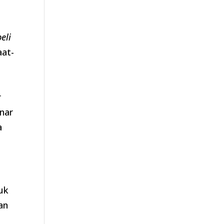
beli
aat-
r
enar
a
uk
an