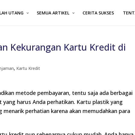
ALAH UTANG
SEMUA ARTIKEL
CERITA SUKSES
TENT
an Kekurangan Kartu Kredit di
Pinjaman
,
Kartu Kredit
ijadikan metode pembayaran, tentu saja ada berbagai
t yang harus Anda perhatikan. Kartu plastik yang
g menarik perhatian karena akan memudahkan para
kartu kredit pun sebenarnya cukup mudah. Anda hanya