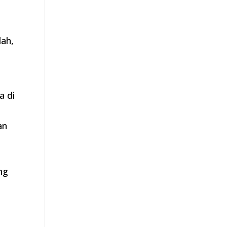
lah,
a di
i
an
ng