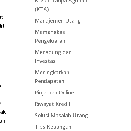
Kredit Tanpa Agunan
(KTA)
at
Manajemen Utang
it
Memangkas
Pengeluaran
Menabung dan
Investasi
Meningkatkan
Pendapatan
u
Pinjaman Online
k
Riwayat Kredit
dak
Solusi Masalah Utang
kan
Tips Keuangan