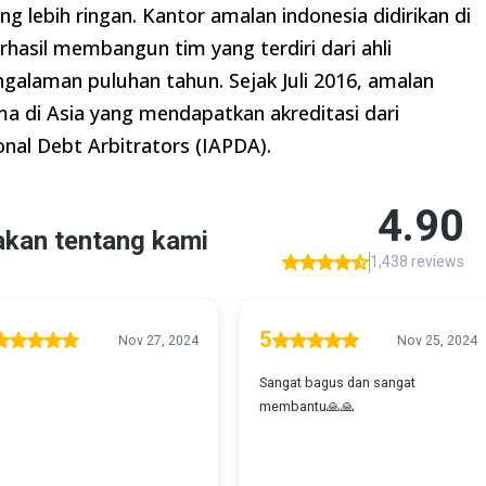
lebih ringan. Kantor amalan indonesia didirikan di
rhasil membangun tim yang terdiri dari ahli
engalaman puluhan tahun. Sejak Juli 2016, amalan
a di Asia yang mendapatkan akreditasi dari
onal Debt Arbitrators (IAPDA).