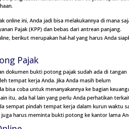
ahaan.
 online ini, Anda jadi bisa melakukannya di mana saj
anan Pajak (KPP) dan bebas dari antrean panjang.
ine, berikut merupakan hal-hal yang harus Anda siap
ong Pajak
an dokumen bukti potong pajak sudah ada di tangan
oleh tempat kerja Anda. Jika Anda masih belum
da bisa coba untuk menanyakannya ke bagian keuang
n itu, ada hal lain yang perlu Anda perhatikan terkai
nda sempat pindah tempat kerja dalam kurun waktu s
 juga harus meminta bukti potong ke kantor lama An
Online