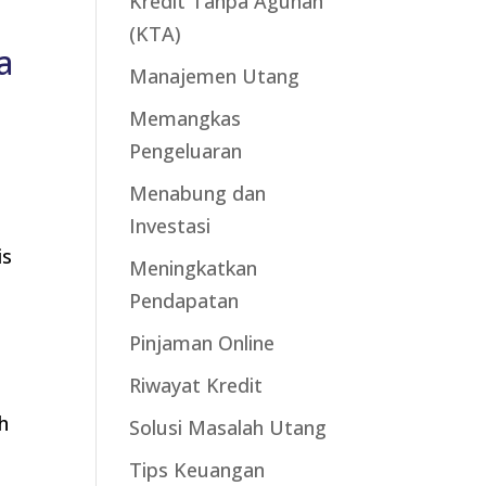
Kredit Tanpa Agunan
(KTA)
a
Manajemen Utang
Memangkas
Pengeluaran
Menabung dan
Investasi
is
Meningkatkan
Pendapatan
Pinjaman Online
Riwayat Kredit
h
Solusi Masalah Utang
Tips Keuangan
n