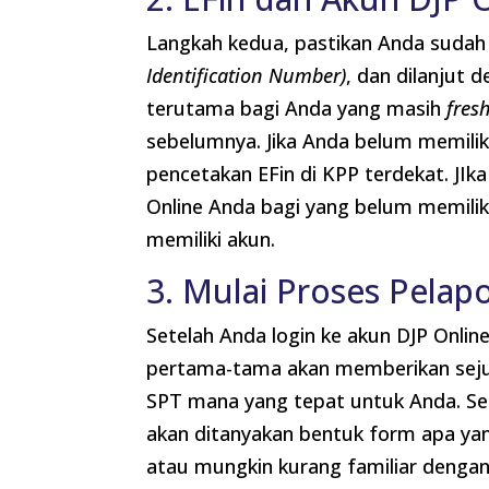
Langkah kedua, pastikan Anda sudah 
Identification Number)
, dan dilanjut 
terutama bagi Anda yang masih
fres
sebelumnya. Jika Anda belum memiliki
pencetakan EFin di KPP terdekat. JIk
Online Anda bagi yang belum memilik
memiliki akun.
3. Mulai Proses Pelap
Setelah Anda login ke akun DJP Online 
pertama-tama akan memberikan seju
SPT mana yang tepat untuk Anda. Se
akan ditanyakan bentuk form apa yan
atau mungkin kurang familiar denga