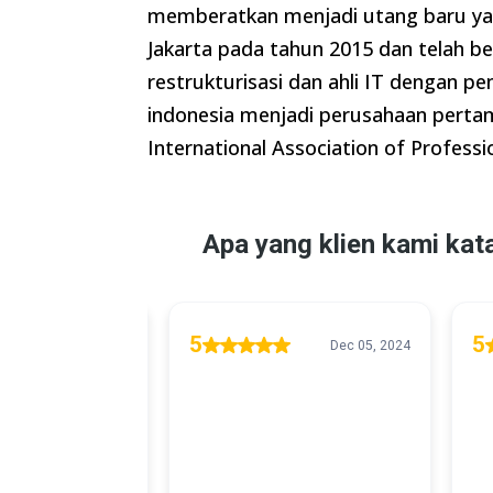
memberatkan menjadi utang baru yang 
Jakarta pada tahun 2015 dan telah be
restrukturisasi dan ahli IT dengan p
indonesia menjadi perusahaan pertam
International Association of Professi