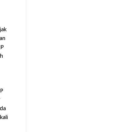
jak
kan
JP
ah
JP
r
nda
kali