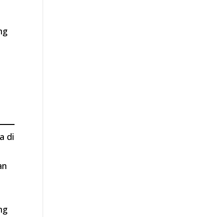
ng
a di
i
an
ng