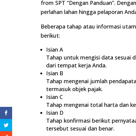
from SPT “Dengan Panduan”. Dengan 
perlahan lahan hingga pelaporan And
Beberapa tahap atau informasi uta
berikut:
Isian A
Tahap untuk mengisi data sesuai 
dari tempat kerja Anda.
Isian B
Tahap mengenai jumlah pendapatan 
termasuk objek pajak.
Isian C
Tahap mengenai total harta dan kew
Isian D
Tahap konfirmasi berikut pernyat
tersebut sesuai dan benar.