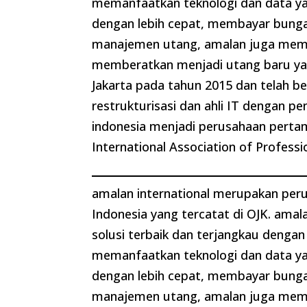
memanfaatkan teknologi dan data yang
dengan lebih cepat, membayar bunga 
manajemen utang, amalan juga memili
memberatkan menjadi utang baru yang 
Jakarta pada tahun 2015 dan telah be
restrukturisasi dan ahli IT dengan p
indonesia menjadi perusahaan pertam
International Association of Professi
amalan international merupakan per
Indonesia yang tercatat di OJK. ama
solusi terbaik dan terjangkau deng
memanfaatkan teknologi dan data yang
dengan lebih cepat, membayar bunga 
manajemen utang, amalan juga memili