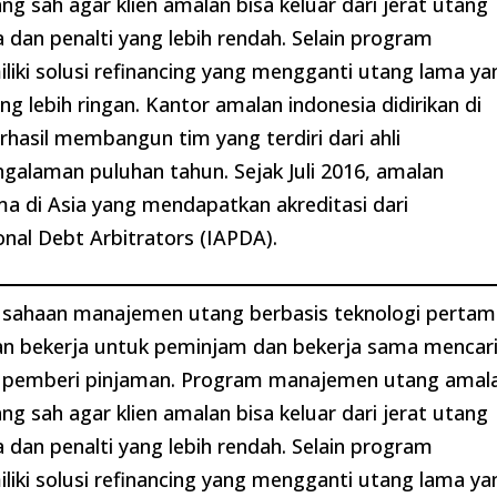
 sah agar klien amalan bisa keluar dari jerat utang
dan penalti yang lebih rendah. Selain program
ki solusi refinancing yang mengganti utang lama ya
lebih ringan. Kantor amalan indonesia didirikan di
rhasil membangun tim yang terdiri dari ahli
engalaman puluhan tahun. Sejak Juli 2016, amalan
a di Asia yang mendapatkan akreditasi dari
onal Debt Arbitrators (IAPDA).
usahaan manajemen utang berbasis teknologi pertam
lan bekerja untuk peminjam dan bekerja sama mencar
an pemberi pinjaman. Program manajemen utang amal
 sah agar klien amalan bisa keluar dari jerat utang
dan penalti yang lebih rendah. Selain program
ki solusi refinancing yang mengganti utang lama ya