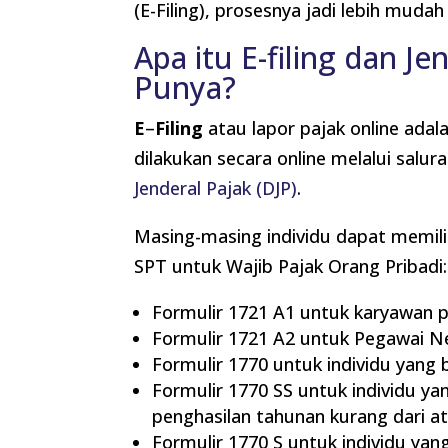
(E-Filing), prosesnya jadi lebih mudah
Apa itu E-filing dan 
Punya?
E
–
Filing
atau lapor pajak online ada
dilakukan secara online melalui salur
Jenderal Pajak (DJP)
.
Masing-masing individu dapat memilik
SPT untuk Wajib Pajak Orang Pribadi:
Formulir 1721 A1 untuk karyawan 
Formulir 1721 A2 untuk Pegawai Neg
Formulir 1770 untuk individu yang b
Formulir 1770 SS untuk individu y
penghasilan tahunan kurang dari a
Formulir 1770 S untuk individu yan