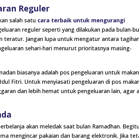
aran Reguler
an salah satu
cara terbaik untuk mengurangi
luaran reguler seperti yang dilakukan pada bulan-bu
an teratur. Jangan lupa untuk mengatur antara tagiha
ngeluaran sehari-hari menurut prioritasnya masing-
Ramadan biasanya adalah pos pengeluaran untuk maka
Idul Fitri. Untuk menyiasati pengeluaran di pos maka
garan dan lebih hemat untuk pengeluaran lain, agar 
nda
berbelanja akan meledak saat bulan Ramadhan. Begit
ma mengincar pakaian dan barang elektronik. Jika te