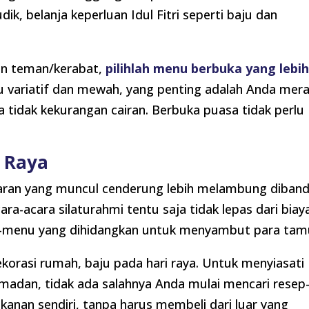
ik, belanja keperluan Idul Fitri seperti baju dan
an teman/kerabat,
pilihlah menu berbuka yang lebi
lu variatif dan mewah, yang penting adalah Anda mer
 tidak kekurangan cairan. Berbuka puasa tidak perlu
 Raya
luaran yang muncul cenderung lebih melambung diband
ara-acara silaturahmi tentu saja tidak lepas dari biay
nu-menu yang dihidangkan untuk menyambut para tam
ekorasi rumah, baju pada hari raya. Untuk menyiasati
madan, tidak ada salahnya Anda mulai mencari resep
nan sendiri, tanpa harus membeli dari luar yang