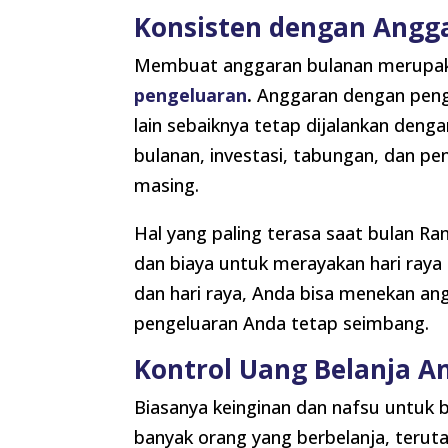
Konsisten dengan Angg
Membuat anggaran bulanan merupak
pengeluaran
.
Anggaran dengan penge
lain sebaiknya tetap dijalankan deng
bulanan, investasi, tabungan, dan pe
masing.
Hal yang paling terasa saat bulan 
dan biaya untuk merayakan hari raya 
dan hari raya, Anda bisa menekan ang
pengeluaran Anda tetap seimbang.
Kontrol Uang Belanja A
Biasanya keinginan dan nafsu untuk 
banyak orang yang berbelanja, teruta