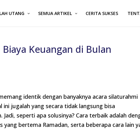
ALAH UTANG
SEMUA ARTIKEL
CERITA SUKSES
TENT
 Biaya Keuangan di Bulan
memang identik dengan banyaknya acara silaturahmi
ini jugalah yang secara tidak langsung bisa
Jadi, seperti apa solusinya? Cara terbaik adalah den
 yang bertema Ramadan, serta beberapa cara lain y