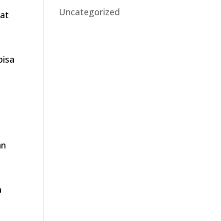
Uncategorized
aat
bisa
an
a