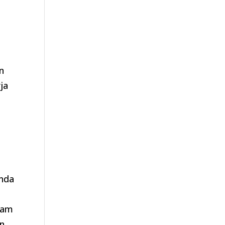
n
ja
Anda
lam
an