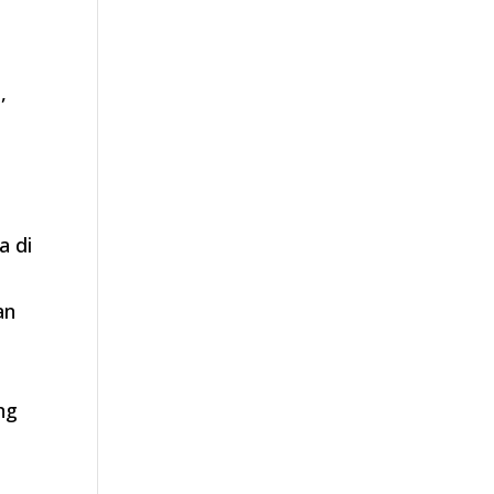
,
a di
i
an
ng