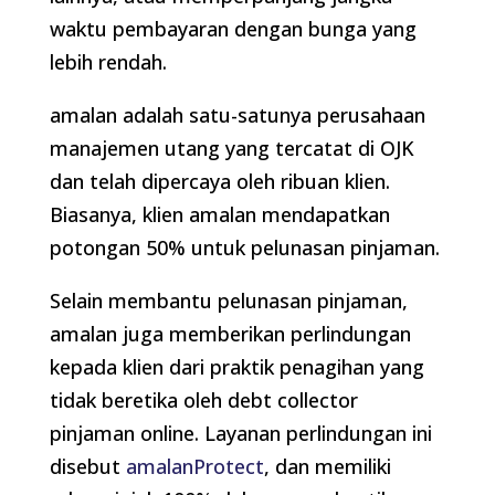
waktu pembayaran dengan bunga yang
lebih rendah.
amalan adalah satu-satunya perusahaan
manajemen utang yang tercatat di OJK
dan telah dipercaya oleh ribuan klien.
Biasanya, klien amalan mendapatkan
potongan 50% untuk pelunasan pinjaman.
Selain membantu pelunasan pinjaman,
amalan juga memberikan perlindungan
kepada klien dari praktik penagihan yang
tidak beretika oleh debt collector
pinjaman online. Layanan perlindungan ini
disebut
amalanProtect
, dan memiliki