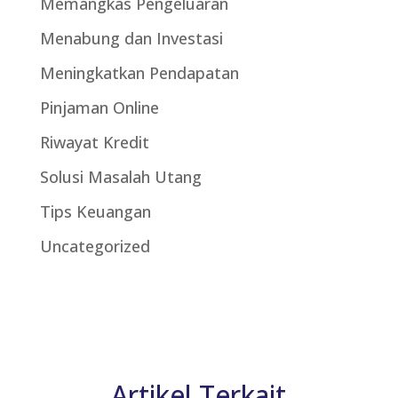
Memangkas Pengeluaran
Menabung dan Investasi
Meningkatkan Pendapatan
Pinjaman Online
Riwayat Kredit
Solusi Masalah Utang
Tips Keuangan
Uncategorized
Artikel Terkait