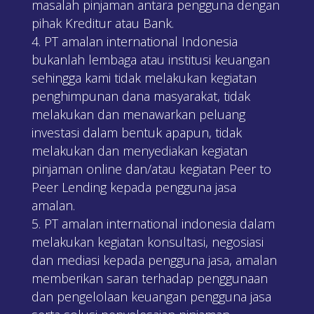
masalah pinjaman antara pengguna dengan
pihak Kreditur atau Bank.
PT amalan international Indonesia
bukanlah lembaga atau institusi keuangan
sehingga kami tidak melakukan kegiatan
penghimpunan dana masyarakat, tidak
melakukan dan menawarkan peluang
investasi dalam bentuk apapun, tidak
melakukan dan menyediakan kegiatan
pinjaman online dan/atau kegiatan Peer to
Peer Lending kepada pengguna jasa
amalan.
PT amalan international indonesia dalam
melakukan kegiatan konsultasi, negosiasi
dan mediasi kepada pengguna jasa, amalan
memberikan saran terhadap penggunaan
dan pengelolaan keuangan pengguna jasa