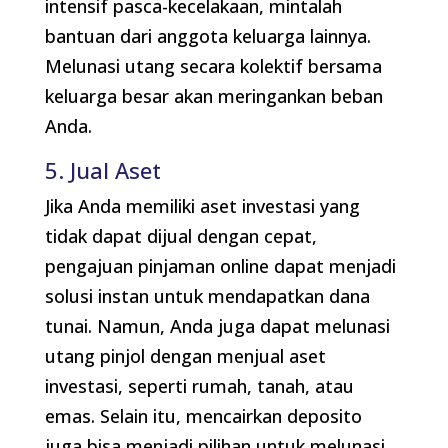
intensif pasca-kecelakaan, mintalah
bantuan dari anggota keluarga lainnya.
Melunasi utang secara kolektif bersama
keluarga besar akan meringankan beban
Anda.
5. Jual Aset
Jika Anda memiliki aset investasi yang
tidak dapat dijual dengan cepat,
pengajuan pinjaman online dapat menjadi
solusi instan untuk mendapatkan dana
tunai. Namun, Anda juga dapat melunasi
utang pinjol dengan menjual aset
investasi, seperti rumah, tanah, atau
emas. Selain itu, mencairkan deposito
juga bisa menjadi pilihan untuk melunasi