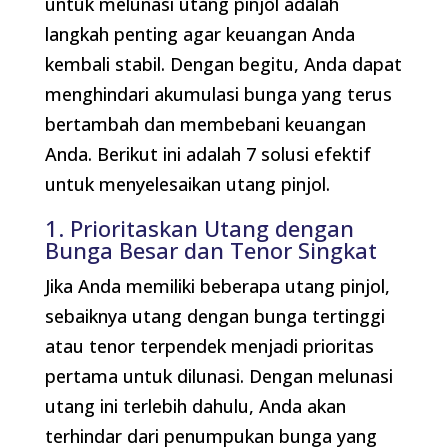
untuk melunasi utang pinjol adalah
langkah penting agar keuangan Anda
kembali stabil. Dengan begitu, Anda dapat
menghindari akumulasi bunga yang terus
bertambah dan membebani keuangan
Anda. Berikut ini adalah 7 solusi efektif
untuk menyelesaikan utang pinjol.
1. Prioritaskan Utang dengan
Bunga Besar dan Tenor Singkat
Jika Anda memiliki beberapa utang pinjol,
sebaiknya utang dengan bunga tertinggi
atau tenor terpendek menjadi prioritas
pertama untuk dilunasi. Dengan melunasi
utang ini terlebih dahulu, Anda akan
terhindar dari penumpukan bunga yang