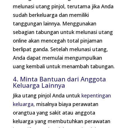
melunasi utang pinjol, terutama jika Anda
sudah berkeluarga dan memiliki
tanggungan lainnya. Menggunakan
sebagian tabungan untuk melunasi utang
online akan mencegah total pinjaman
berlipat ganda. Setelah melunasi utang,
Anda dapat memulai mengumpulkan
uang kembali untuk menambah tabungan.
4. Minta Bantuan dari Anggota
Keluarga Lainnya
Jika utang pinjol Anda untuk
kepentingan
keluarga
, misalnya biaya perawatan
orangtua yang sakit atau anggota
keluarga yang membutuhkan perawatan