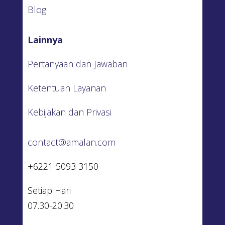
Blog
Lainnya
Pertanyaan dan Jawaban
Ketentuan Layanan
Kebijakan dan Privasi
contact@amalan.com
+6221 5093 3150
Setiap Hari
07.30-20.30