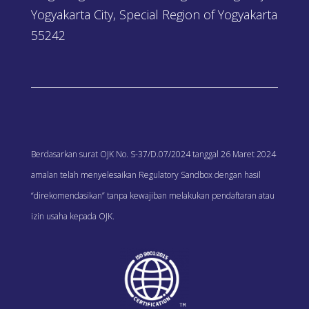
Yogyakarta City, Special Region of Yogyakarta
55242
Berdasarkan surat OJK No. S-37/D.07/2024 tanggal 26 Maret 2024
amalan telah menyelesaikan Regulatory Sandbox dengan hasil
“direkomendasikan” tanpa kewajiban melakukan pendaftaran atau
izin usaha kepada OJK.