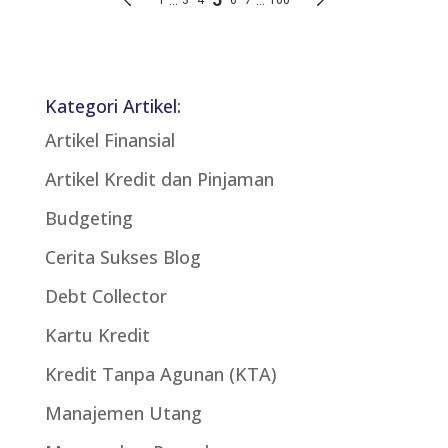
Kategori Artikel:
Artikel Finansial
Artikel Kredit dan Pinjaman
Budgeting
Cerita Sukses Blog
Debt Collector
Kartu Kredit
Kredit Tanpa Agunan (KTA)
Manajemen Utang