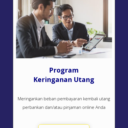
Program
Keringanan Utang
Meringankan beban pembayaran kembali utang
perbankan dan/atau pinjaman online Anda