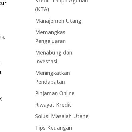
Kredit Tanpa Agunan
tur
(KTA)
Manajemen Utang
Memangkas
ak.
Pengeluaran
Menabung dan
Investasi
a
n
Meningkatkan
Pendapatan
Pinjaman Online
k
Riwayat Kredit
Solusi Masalah Utang
h
Tips Keuangan