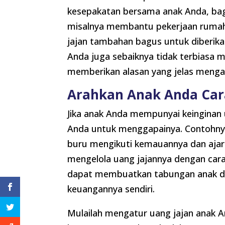
kesepakatan bersama anak Anda, ba
misalnya membantu pekerjaan rumah a
jajan tambahan bagus untuk diberika
Anda juga sebaiknya tidak terbiasa 
memberikan alasan yang jelas menga
Arahkan Anak Anda Car
Jika anak Anda mempunyai keinginan 
Anda untuk menggapainya. Contohnya 
buru mengikuti kemauannya dan ajar
mengelola uang jajannya dengan cara
dapat membuatkan tabungan anak di 
keuangannya sendiri.
Mulailah mengatur uang jajan anak 