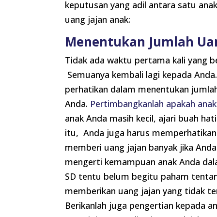
keputusan yang adil antara satu anak
uang jajan anak:
Menentukan Jumlah Uan
Tidak ada waktu pertama kali yang b
Semuanya kembali lagi kepada Anda
perhatikan dalam menentukan jumlah
Anda.
Pertimbangkanlah apakah ana
anak Anda masih kecil, ajari buah h
itu, Anda juga harus memperhatik
memberi uang jajan banyak jika Anda 
mengerti kemampuan anak Anda dala
SD tentu belum begitu paham tentan
memberikan uang jajan yang tidak te
Berikanlah juga pengertian kepada a