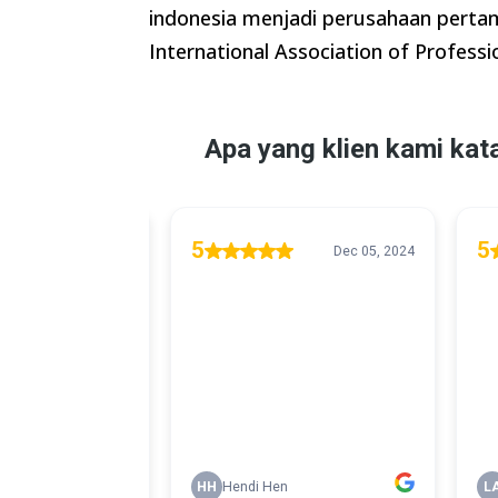
indonesia menjadi perusahaan pertam
International Association of Professi