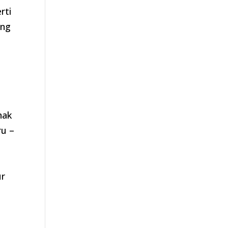
rti
ang
nak
ru –
ur
t