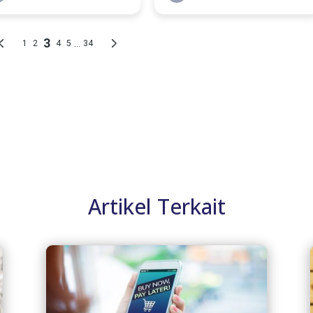
Artikel Terkait