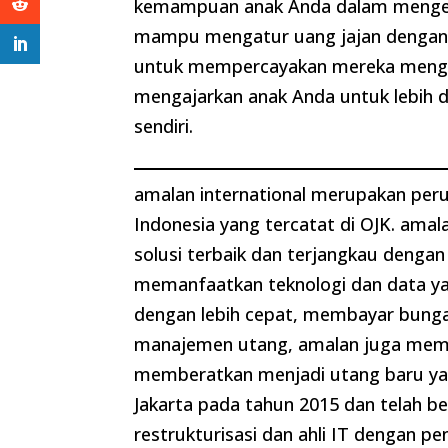
kemampuan anak Anda dalam mengelo
mampu mengatur uang jajan dengan 
untuk mempercayakan mereka mengatu
mengajarkan anak Anda untuk lebi
sendiri.
amalan international merupakan per
Indonesia yang tercatat di OJK. ama
solusi terbaik dan terjangkau deng
memanfaatkan teknologi dan data yang
dengan lebih cepat, membayar bunga 
manajemen utang, amalan juga memili
memberatkan menjadi utang baru yang 
Jakarta pada tahun 2015 dan telah be
restrukturisasi dan ahli IT dengan p