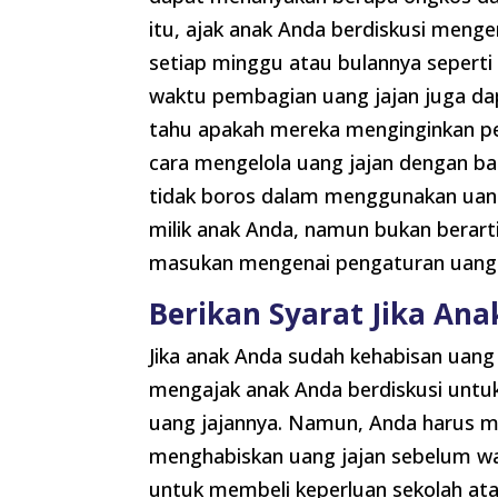
itu, ajak anak Anda berdiskusi mengen
setiap minggu atau bulannya sepert
waktu pembagian uang jajan juga da
tahu apakah mereka menginginkan pe
cara mengelola uang jajan dengan b
tidak boros dalam menggunakan uan
milik anak Anda, namun bukan berar
masukan mengenai pengaturan uang
Berikan Syarat Jika An
Jika anak Anda sudah kehabisan uan
mengajak anak Anda berdiskusi unt
uang jajannya. Namun, Anda harus m
menghabiskan uang jajan sebelum wak
untuk membeli keperluan sekolah a