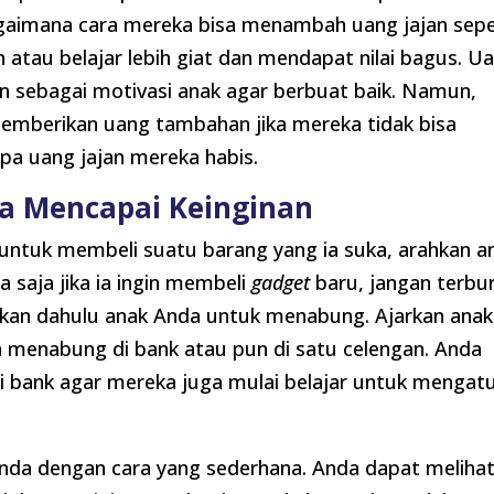
gaimana cara mereka bisa menambah uang jajan sepe
tau belajar lebih giat dan mendapat nilai bagus. U
n sebagai motivasi anak agar berbuat baik. Namun,
memberikan uang tambahan jika mereka tidak bisa
pa uang jajan mereka habis.
a Mencapai Keinginan
untuk membeli suatu barang yang ia suka, arahkan a
saja jika ia ingin membeli
gadget
baru, jangan terbu
kan dahulu anak Anda untuk menabung. Ajarkan anak
 menabung di bank atau pun di satu celengan. Anda
bank agar mereka juga mulai belajar untuk mengat
Anda dengan cara yang sederhana. Anda dapat meliha