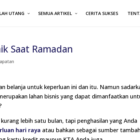
ALAH UTANG
SEMUA ARTIKEL
CERITA SUKSES
TENT
aik Saat Ramadan
apatan
 belanja untuk keperluan ini dan itu. Namun sadark
 merupakan lahan bisnis yang dapat dimanfaatkan unt
?
urang lebih satu bulan, tapi penghasilan yang Anda
luan hari raya
atau bahkan sebagai sumber tamba
ng kartu kredit maupun KTA Anda juga.