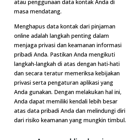
atau penggunaan data kontak Anda di
masa mendatang.
Menghapus data kontak dari pinjaman
online adalah langkah penting dalam
menjaga privasi dan keamanan informasi
pribadi Anda. Pastikan Anda mengikuti
langkah-langkah di atas dengan hati-hati
dan secara teratur memeriksa kebijakan
privasi serta pengaturan aplikasi yang
Anda gunakan. Dengan melakukan hal ini,
Anda dapat memiliki kendali lebih besar
atas data pribadi Anda dan melindungi diri
dari risiko keamanan yang mungkin timbul.