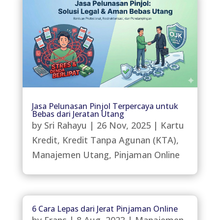
Jasa Pelunasan Pinjol Terpercaya untuk
Bebas dari Jeratan Utang
by
Sri Rahayu
|
26 Nov, 2025
|
Kartu
Kredit
,
Kredit Tanpa Agunan (KTA)
,
Manajemen Utang
,
Pinjaman Online
6 Cara Lepas dari Jerat Pinjaman Online