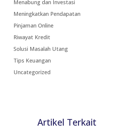
Menabung dan Investasi
Meningkatkan Pendapatan
Pinjaman Online
Riwayat Kredit
Solusi Masalah Utang
Tips Keuangan
Uncategorized
Artikel Terkait