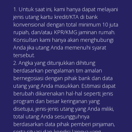
Untuk saat ini, kami hanya dapat melayani
jenis utang kartu kredit/KTA di bank
konvensional dengan total minimum 10 juta
rupiah, dan/atau KPR/KMG jaminan rumah.
Konsultan kami hanya akan menghubungi
Anda jika utang Anda memenuhi syarat
tersebut.
Angka yang ditunjukkan dihitung
berdasarkan pengalaman tim amalan
bernegosiasi dengan pihak bank dan data
utang yang Anda masukkan. Estimasi dapat
berubah dikarenakan hal-hal seperti; jenis
program dan besar keringanan yang
disetujui, jenis-jenis utang yang Anda miliki,
total utang Anda sesungguhnya
berdasarkan data pihak pemberi pinjaman,
serta situasi dan kondisi lainnya yang