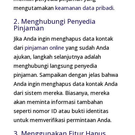
mengutamakan
keamanan data pribadi
.
2. Menghubungi Penyedia
Pinjaman
Jika Anda ingin menghapus data kontak
dari
pinjaman online
yang sudah Anda
ajukan, langkah selanjutnya adalah
menghubungi langsung penyedia
pinjaman. Sampaikan dengan jelas bahwa
Anda ingin menghapus data kontak Anda
dari sistem mereka. Biasanya, mereka
akan meminta informasi tambahan
seperti nomor ID atau bukti identitas
untuk memverifikasi permintaan Anda.
3. Menggunakan Fitur Hapus