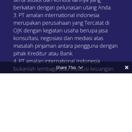
berkaitan dengan pelunasan utang Anda.
PT amalan international indonesia
merupakan perusahaan yang Tercatat di
OJK dengan kegiatan usaha berupa jasa
konsultasi, negosiasi dan mediasi atas
masalah pinjaman antara pengguna dengan
pihak Kreditur atau Bank.
PT amalan international Indonesia
Share This
bukanlah lembaga atau institusi keuangan
sehingga kami tidak melakukan kegiatan
penghimpunan dana masyarakat, tidak
melakukan dan menawarkan peluang
investasi dalam bentuk apapun, tidak
melakukan dan menyediakan kegiatan
pinjaman online dan/atau kegiatan Peer to
Peer Lending kepada pengguna jasa
amalan.