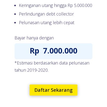
Keringanan utang hingga Rp
5.000.000
Perlindungan debt collector
Pelunasan utang lebih cepat
Bayar hanya dengan
Rp
7.000.000
*Estimasi berdasarkan data pelunasan
tahun 2019-2020.
Daftar Sekarang