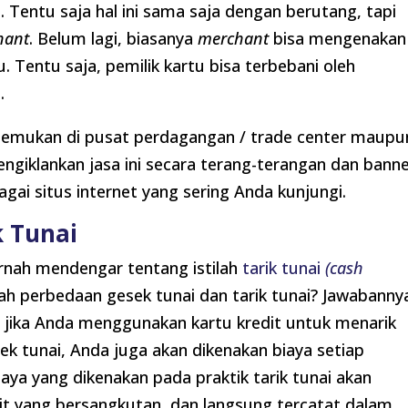
i. Tentu saja hal ini sama saja dengan berutang, tapi
hant
. Belum lagi, biasanya
merchant
bisa mengenakan
. Tentu saja, pemilik kartu bisa terbebani oleh
.
 ditemukan di pusat perdagangan / trade center maupu
ngiklankan jasa ini secara terang-terangan dan bann
agai situs internet yang sering Anda kunjungi.
 Tunai
rnah mendengar tentang istilah
tarik tunai
(cash
 perbedaan gesek tunai dan tarik tunai? Jawabanny
ila jika Anda menggunakan kartu kredit untuk menarik
k tunai, Anda juga akan dikenakan biaya setiap
aya yang dikenakan pada praktik tarik tunai akan
it yang bersangkutan, dan langsung tercatat dalam