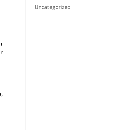
Uncategorized
n
er
a,