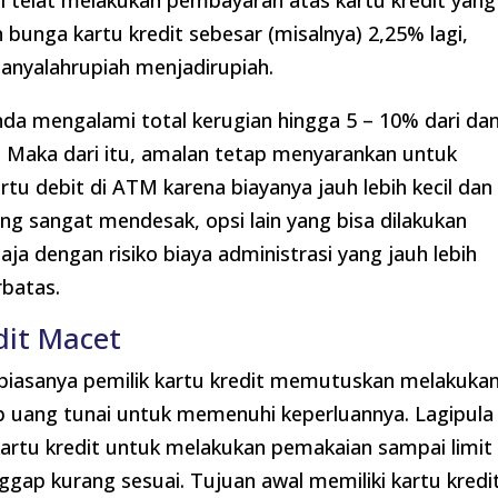
di telat melakukan pembayaran atas kartu kredit yang
 bunga kartu kredit sebesar (misalnya) 2,25% lagi,
hanyalahrupiah menjadirupiah.
 Anda mengalami total kerugian hingga 5 – 10% dari da
 Maka dari itu, amalan tetap menyarankan untuk
tu debit di ATM karena biayanya jauh lebih kecil dan
ng sangat mendesak, opsi lain yang bisa dilakukan
aja dengan risiko biaya administrasi yang jauh lebih
rbatas.
it Macet
, biasanya pemilik kartu kredit memutuskan melakuka
kup uang tunai untuk memenuhi keperluannya. Lagipula
artu kredit untuk melakukan pemakaian sampai limit
gap kurang sesuai. Tujuan awal memiliki kartu kredi