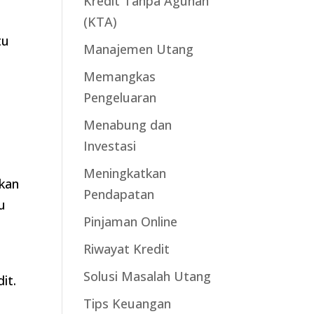
Kredit Tanpa Agunan
(KTA)
tu
Manajemen Utang
Memangkas
Pengeluaran
Menabung dan
Investasi
Meningkatkan
kan
Pendapatan
u
Pinjaman Online
Riwayat Kredit
Solusi Masalah Utang
it.
Tips Keuangan