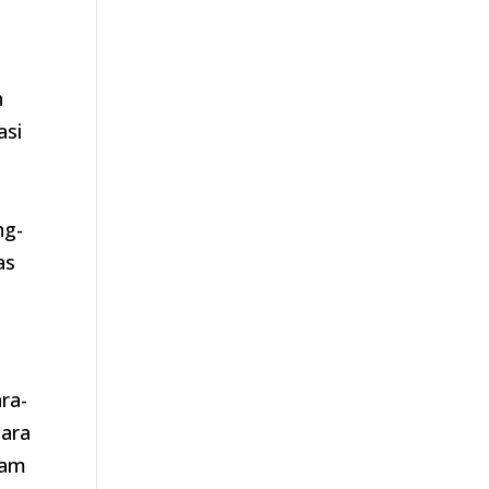
n
asi
ng-
as
ara-
cara
ham