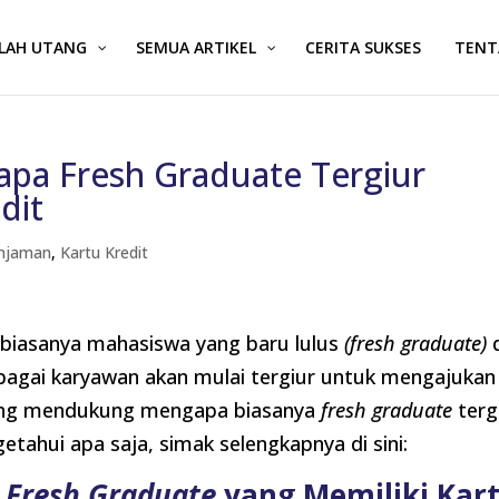
ALAH UTANG
SEMUA ARTIKEL
CERITA SUKSES
TENT
pa Fresh Graduate Tergiur
dit
Pinjaman
,
Kartu Kredit
s, biasanya mahasiswa yang baru lulus
(fresh graduate)
bagai karyawan akan mulai tergiur untuk mengajukan
 yang mendukung mengapa biasanya
fresh graduate
terg
tahui apa saja, simak selengkapnya di sini:
n
Fresh Graduate
yang Memiliki Kar