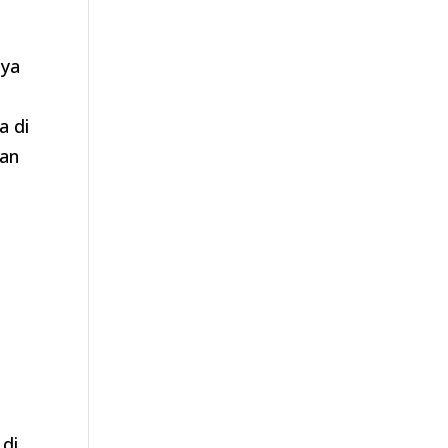
nya
a di
kan
o
 di