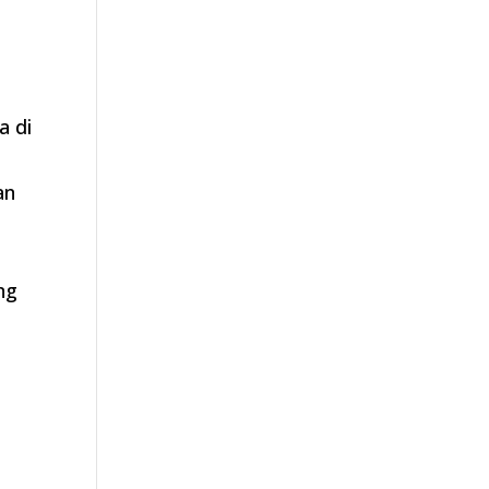
a di
i
an
ng