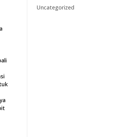
Uncategorized
a
a
ali
si
tuk
ya
it